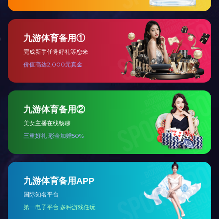
华体会(中国)学校外墙作业
华体会(中国)路灯维修
高空广告安装
华体会(中国)作业案例
华体会(中国)作业
华体会(中国)小区大门维修
24 条 1/1 页
粤ICP备20040737号​
版权所有 © 华体会官方端网站登录入口
24小时值班电话：13533331578
联系人：潘先生